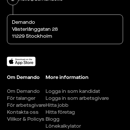
Demando
Västerlånggatan 28
11229 Stockholm
Om Demando
More information
Om Demando
Logga in som kandidat
För talanger
Logga in som arbetsgivare
För arbetsgivare
Hitta jobb
Kontakta oss
Hitta företag
Villkor & Policys
Blogg
Lönekalkylator