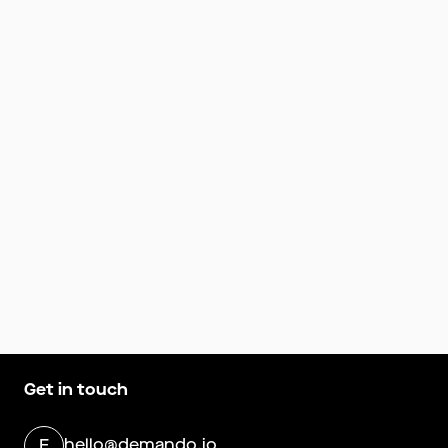
Get in touch
hello@demando.io
E