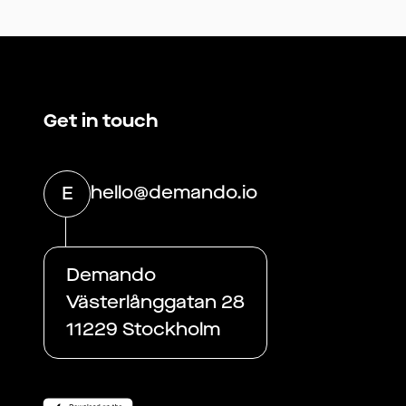
Get in touch
hello@demando.io
E
Demando
Västerlånggatan 28
11229 Stockholm