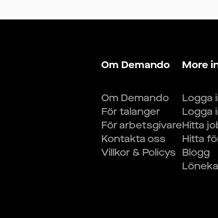
Om Demando
More i
Om Demando
Logga 
För talanger
Logga 
För arbetsgivare
Hitta j
Kontakta oss
Hitta f
Villkor & Policys
Blogg
Lönekal