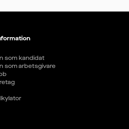
nformation
in som kandidat
in som arbetsgivare
obb
öretag
kylator