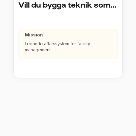
Vill du bygga teknik som gör skillnad på riktigt? Då är du vår nya Tech Lead!
Mission
Ledande affärssystem för facility
management