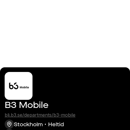
Logga in
iOSutvecklare
B3 Mobile
bli.b3.se/departments/b3-mobile
Stockholm
Heltid