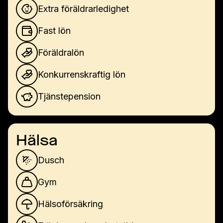
Extra föräldrarledighet
Fast lön
Föräldralön
Konkurrenskraftig lön
Tjänstepension
Hälsa
Dusch
Gym
Hälsoförsäkring