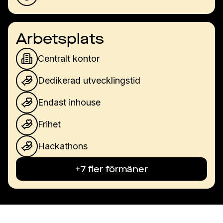
Arbetsplats
Centralt kontor
Dedikerad utvecklingstid
Endast inhouse
Frihet
Hackathons
+7 fler förmåner