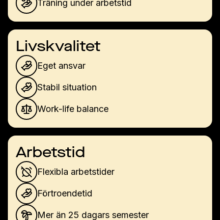
Träning under arbetstid
Livskvalitet
Eget ansvar
Stabil situation
Work-life balance
Arbetstid
Flexibla arbetstider
Förtroendetid
Mer än 25 dagars semester