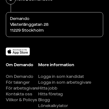
Demando
Västerlånggatan 28
11229 Stockholm
Om Demando
More information
Om Demando
Logga in som kandidat
För talanger
Logga in som arbetsgivare
För arbetsgivare
Hitta jobb
Kontakta oss
Hitta företag
Villkor & Policys
Blogg
Lönekalkylator