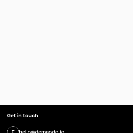
Get in touch
hello@demando.io
E