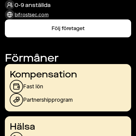
0-9 anställda
bifrostsec.com
Följ företaget
Förmåner
Kompensation
Fast lön
Partnershipprogram
Hälsa