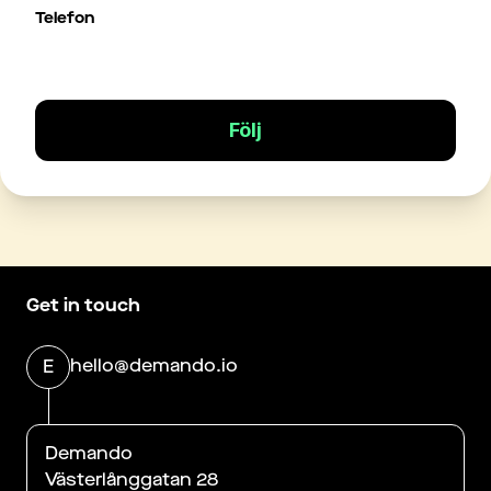
Telefon
Följ
Get in touch
hello@demando.io
E
Demando
Västerlånggatan 28