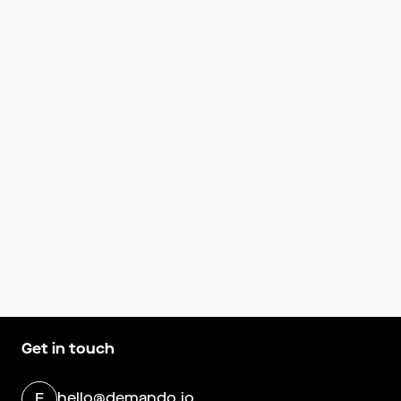
Get in touch
hello@demando.io
E