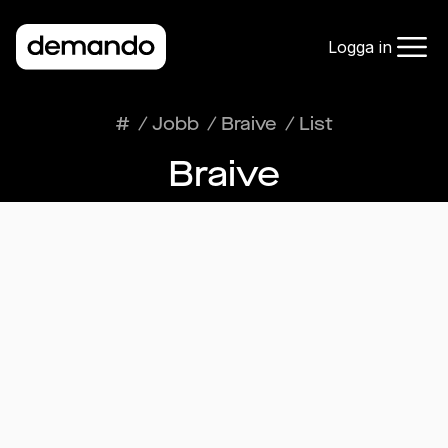
Logga in
#
/
Jobb
/
Braive
/
List
Braive