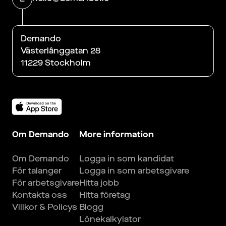
Demando
Västerlånggatan 28
11229 Stockholm
Om Demando
More information
Om Demando
Logga in som kandidat
För talanger
Logga in som arbetsgivare
För arbetsgivare
Hitta jobb
Kontakta oss
Hitta företag
Villkor & Policys
Blogg
Lönekalkylator