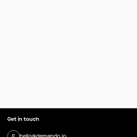
Get in touch
hello@demando.io
E