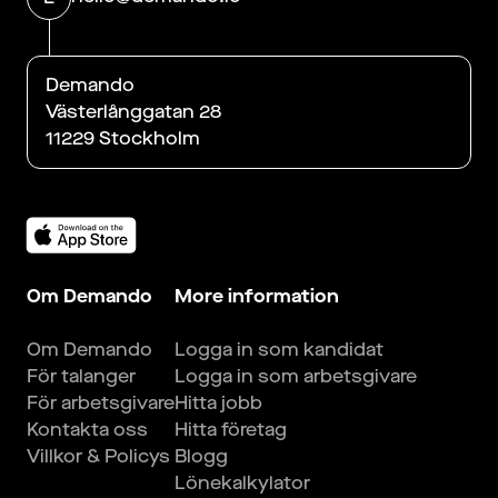
Demando
Västerlånggatan 28
11229 Stockholm
Om Demando
More information
Om Demando
Logga in som kandidat
För talanger
Logga in som arbetsgivare
För arbetsgivare
Hitta jobb
Kontakta oss
Hitta företag
Villkor & Policys
Blogg
Lönekalkylator