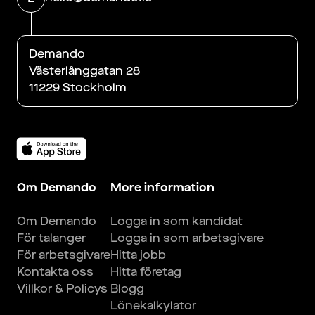
Demando
Västerlånggatan 28
11229 Stockholm
Om Demando
More information
Om Demando
Logga in som kandidat
För talanger
Logga in som arbetsgivare
För arbetsgivare
Hitta jobb
Kontakta oss
Hitta företag
Villkor & Policys
Blogg
Lönekalkylator