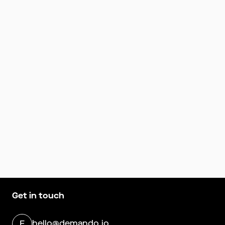
Get in touch
hello@demando.io
E