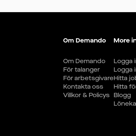
Om Demando
More i
Om Demando
Logga 
För talanger
Logga 
För arbetsgivare
Hitta j
Kontakta oss
Hitta f
Villkor & Policys
Blogg
Lönekal