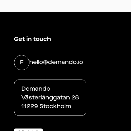
Get in touch
hello@demando.io
E
Demando
Västerlånggatan 28
11229 Stockholm