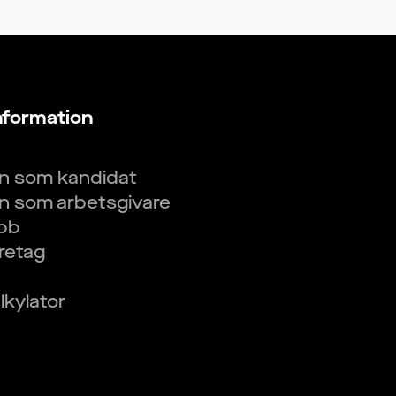
nformation
in som kandidat
in som arbetsgivare
obb
öretag
kylator