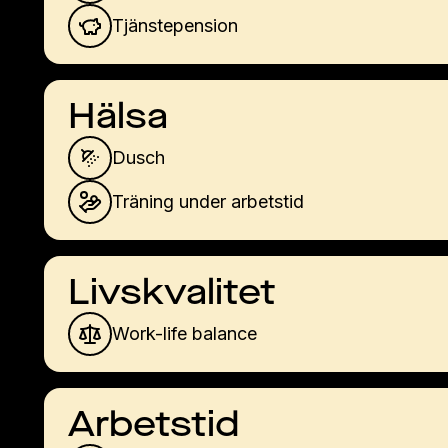
Tjänstepension
Hälsa
Dusch
Träning under arbetstid
Livskvalitet
Work-life balance
Arbetstid