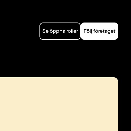
Se öppna roller
Följ företaget