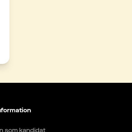
nformation
in som kandidat