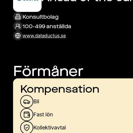
Konsultbolag
100-499 anställda
www.dataductus.se
Förmåner
Kompensation
Bil
Fast lön
Kollektivavtal