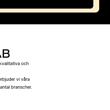
AB
alitativa och 
bjuder vi våra 
antal branscher.