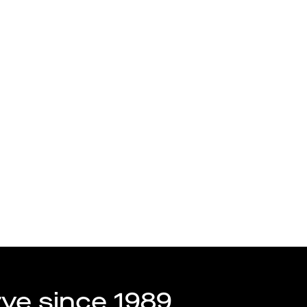
Talang
Arbetsgivare
us AB
rve since 1989