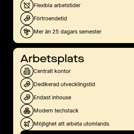
Flexibla arbetstider
Förtroendetid
Mer än 25 dagars semester
Arbetsplats
Centralt kontor
Dedikerad utvecklingstid
Endast inhouse
Modern techstack
Möjlighet att arbeta utomlands