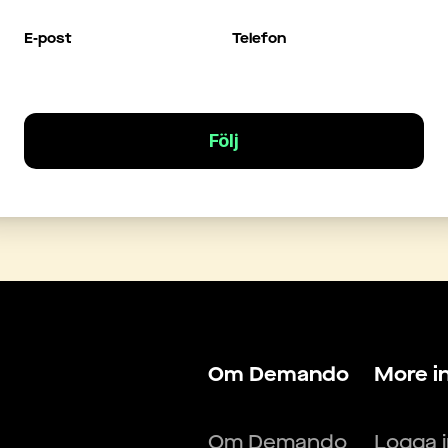
E-post
Telefon
Följ
Om Demando
More i
Om Demando
Logga 