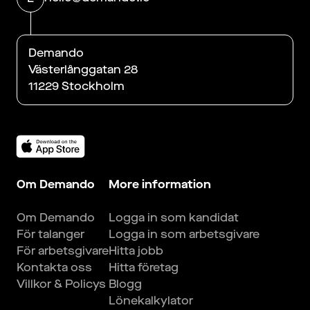
Demando
Västerlånggatan 28
11229 Stockholm
Om Demando
More information
Om Demando
Logga in som kandidat
För talanger
Logga in som arbetsgivare
För arbetsgivare
Hitta jobb
Kontakta oss
Hitta företag
Villkor & Policys
Blogg
Lönekalkylator