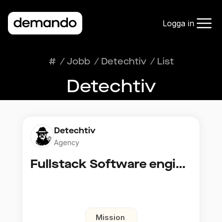
Logga in
#
/
Jobb
/
Detechtiv
/
List
Detechtiv
Detechtiv
Agency
Fullstack Software engineer to Boligmappa
Mission