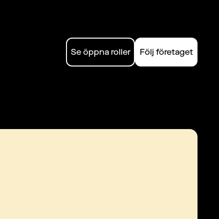
Se öppna roller
Följ företaget