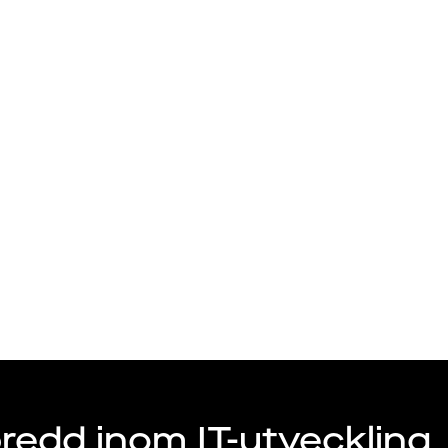
Talang
Arbetsgivare
tor Väst AB
redd inom IT-utveckling