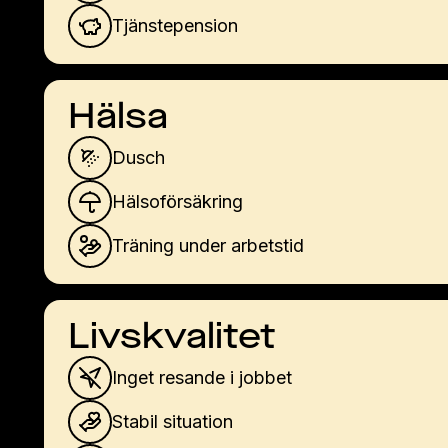
Tjänstepension
Hälsa
Dusch
Hälsoförsäkring
Träning under arbetstid
Livskvalitet
Inget resande i jobbet
Stabil situation