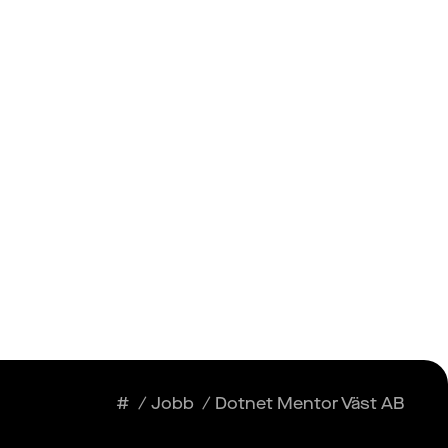
Insikter
Logga in
Registrera dig
#
/
Jobb
/
Dotnet Mentor Väst AB