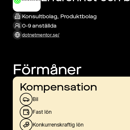
Konsultbolag, Produktbolag
0-9 anställda
dotnetmentor.se/
Förmåner
Kompensation
Bil
Fast lön
Konkurrenskraftig lön