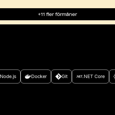
+11 fler förmåner
Node.js
Docker
Git
.NET Core