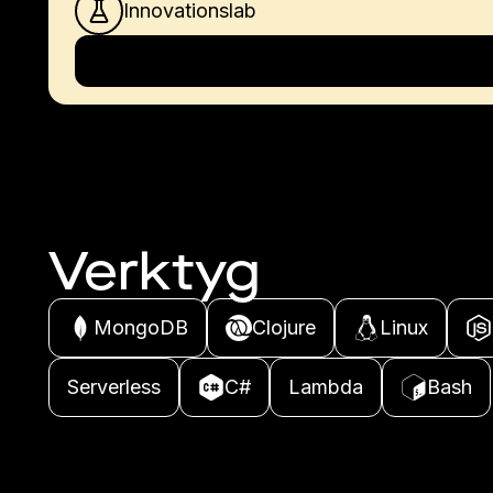
Innovationslab
Verktyg
MongoDB
Clojure
Linux
Serverless
C#
Lambda
Bash