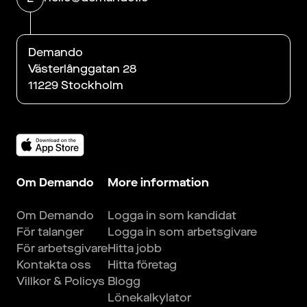
Demando
Västerlånggatan 28
11229 Stockholm
Om Demando
More information
Om Demando
Logga in som kandidat
För talanger
Logga in som arbetsgivare
För arbetsgivare
Hitta jobb
Kontakta oss
Hitta företag
Villkor & Policys
Blogg
Lönekalkylator