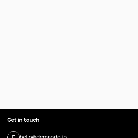
Get in touch
hello@demando.io
E