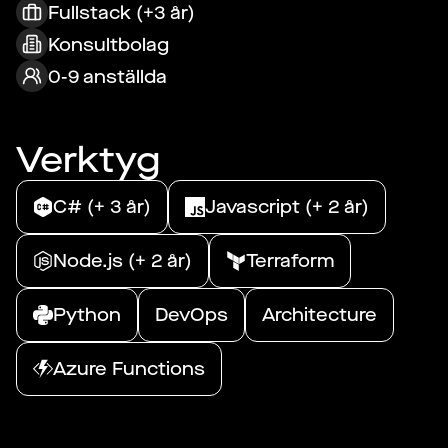
Fullstack (+3 år)
Konsultbolag
0-9 anställda
Verktyg
C# (+ 3 år)
Javascript (+ 2 år)
Node.js (+ 2 år)
Terraform
Python
DevOps
Architecture
Azure Functions