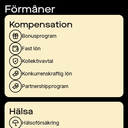
Förmåner
Kompensation
Bonusprogram
Fast lön
Kollektivavtal
Konkurrenskraftig lön
Partnershipprogram
Hälsa
Hälsoförsäkring