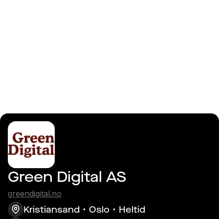
Logga in
Fullstack utvikler
Green Digital AS
greendigital.no
Kristiansand
Oslo
Heltid