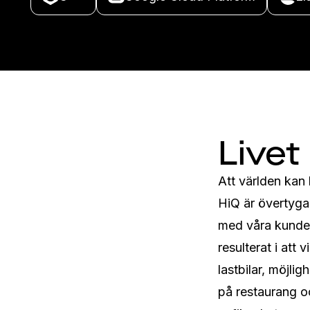
Livet
Att världen kan b
HiQ är övertyga
med våra kunder 
resulterat i att
lastbilar, möjli
på restaurang o