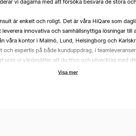
derar vi dagarna med att försöka besvara de stora och
sult är enkelt och roligt. Det är våra HiQare som dagl
leverera innovativa och samhällsnyttiga lösningar till a
n våra kontor i Malmö, Lund, Helsingborg och Karlskro
tet och expertis på både kunduppdrag, i teamleveranse
gt som vi värdesätter att du trivs och utvecklas med di
Visa mer