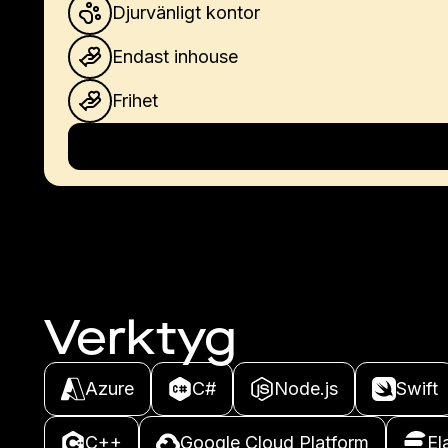
Djurvänligt kontor
Endast inhouse
Frihet
Verktyg
Azure
C#
Node.js
Swift
C++
Google Cloud Platform
El