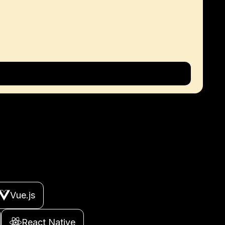
Vue.js
React Native