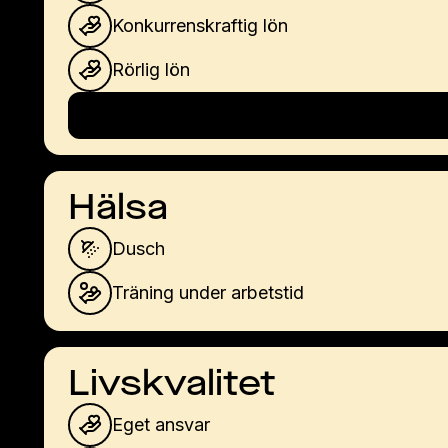
Konkurrenskraftig lön
Rörlig lön
Hälsa
Dusch
Träning under arbetstid
Livskvalitet
Eget ansvar