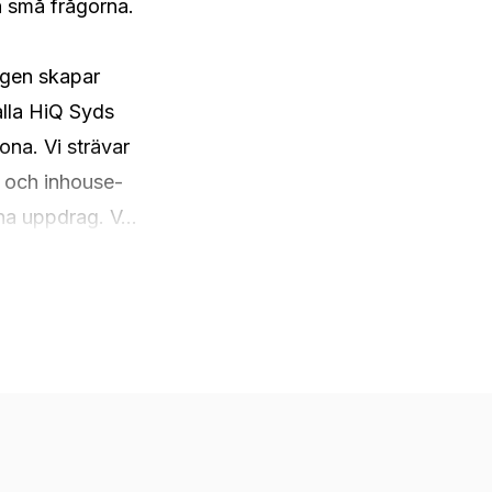
 små frågorna.

igen skapar 
lla HiQ Syds 
na. Vi strävar 
r och inhouse-
na uppdrag. V...