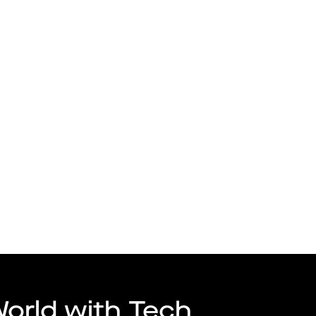
Talang
Arbetsgivare
 AB
World with Tech