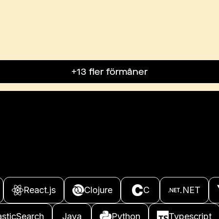
+13 fler förmåner
React.js
Clojure
C
.NET
asticSearch
Java
Python
Typescript