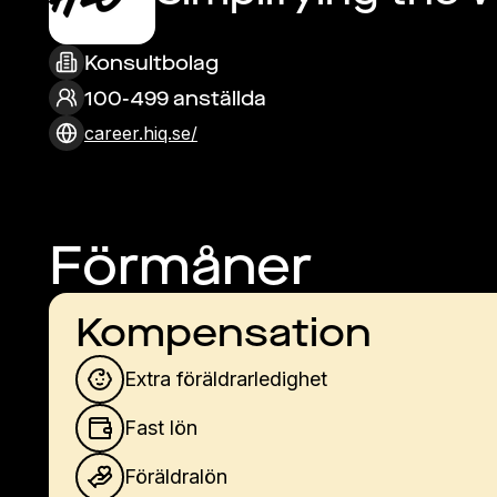
Konsultbolag
100-499 anställda
career.hiq.se/
Förmåner
Kompensation
Extra föräldrarledighet
Fast lön
Föräldralön