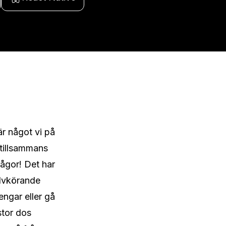
r något vi på 
tillsammans 
ågor! Det har 
lvkörande 
ngar eller gå 
tor dos 