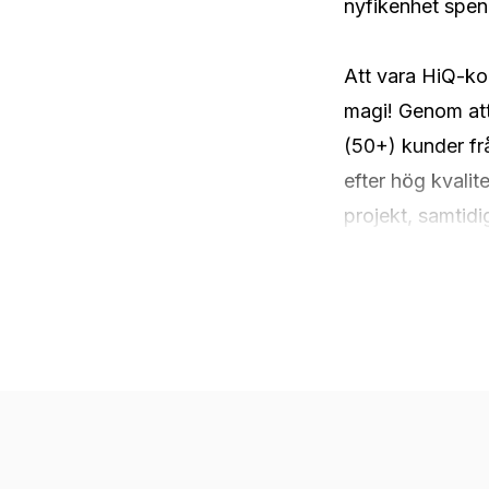
nyfikenhet spen
Att vara HiQ-kon
magi! Genom att 
(50+) kunder frå
efter hög kvali
projekt, samtidi