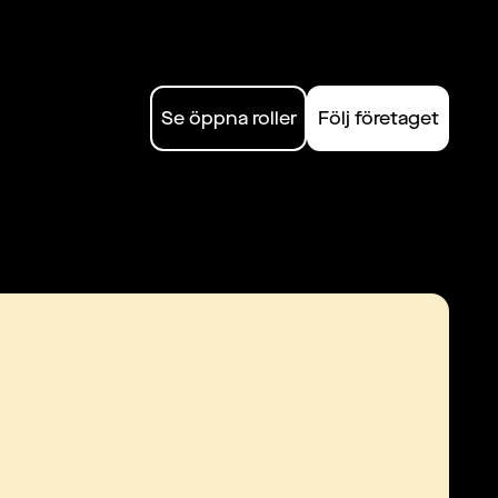
Se öppna roller
Följ företaget