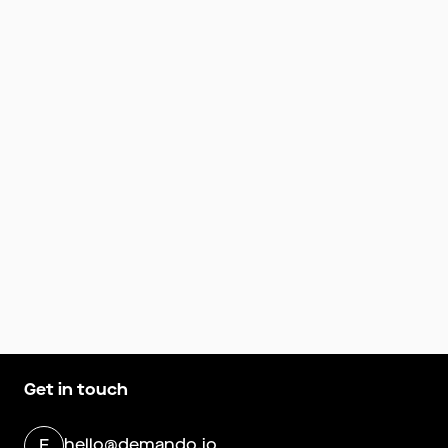
Get in touch
hello@demando.io
E