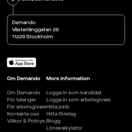
Demando
Västerlånggatan 28
11229 Stockholm
Om Demando
More information
Om Demando
Logga in som kandidat
För talanger
Logga in som arbetsgivare
För arbetsgivare
Hitta jobb
Kontakta oss
Hitta företag
Villkor & Policys
Blogg
Lönekalkylator