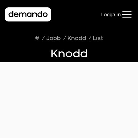
Logga in
#
/
Jobb
/
Knodd
/
List
Knodd