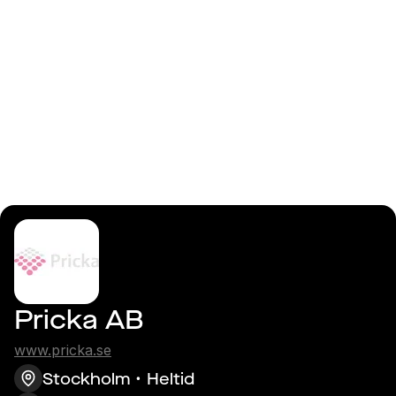
Logga in
Plattformsspecialist
Pricka AB
www.pricka.se
Stockholm
Heltid