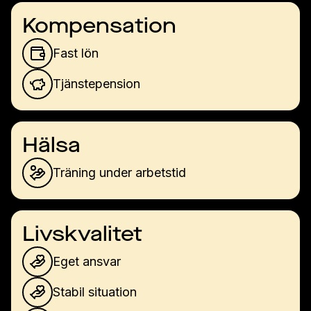
Kompensation
Fast lön
Tjänstepension
Hälsa
Träning under arbetstid
Livskvalitet
Eget ansvar
Stabil situation