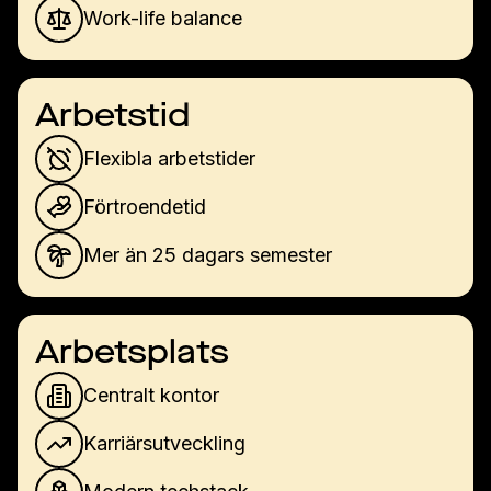
Work-life balance
Arbetstid
Flexibla arbetstider
Förtroendetid
Mer än 25 dagars semester
Arbetsplats
Centralt kontor
Karriärsutveckling