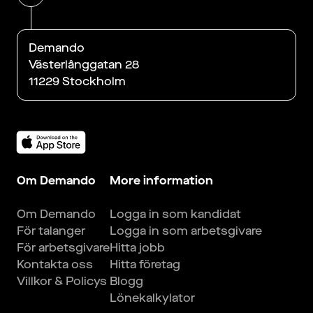
Demando
Västerlånggatan 28
11229 Stockholm
Om Demando
More information
Om Demando
Logga in som kandidat
För talanger
Logga in som arbetsgivare
För arbetsgivare
Hitta jobb
Kontakta oss
Hitta företag
Villkor & Policys
Blogg
Lönekalkylator