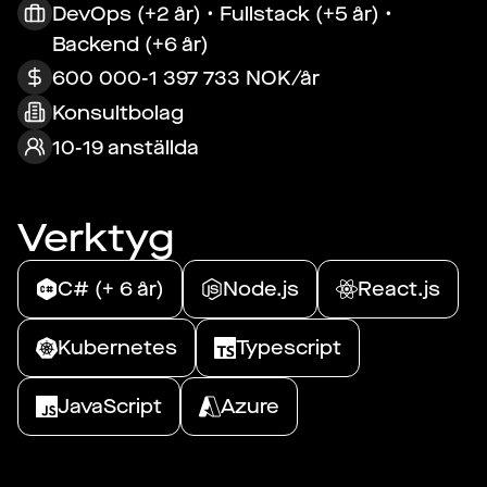
DevOps (+2 år) • Fullstack (+5 år) •
Backend (+6 år)
600 000-1 397 733 NOK/år
Konsultbolag
10-19 anställda
Verktyg
C# (+ 6 år)
Node.js
React.js
Kubernetes
Typescript
JavaScript
Azure