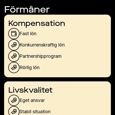
Förmåner
Kompensation
Fast lön
Konkurrenskraftig lön
Partnershipprogram
Rörlig lön
Livskvalitet
Eget ansvar
Stabil situation