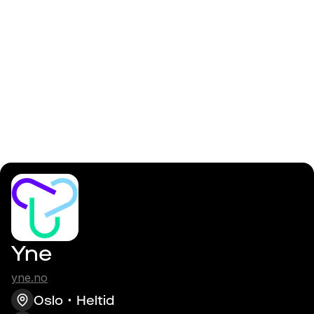
Logga in
Senior C#/.NET
Utvikler
Yne
yne.no
Oslo
Heltid