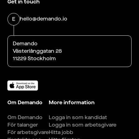
Get in touch
hello@demando.io
E
Demando
Västerlånggatan 28
11229 Stockholm
Om Demando
More information
Om Demando
Logga in som kandidat
För talanger
Logga in som arbetsgivare
För arbetsgivare
Hitta jobb