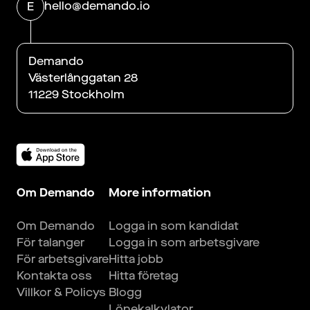
hello@demando.io
E
Demando
Västerlånggatan 28
11229 Stockholm
Om Demando
More information
Om Demando
Logga in som kandidat
För talanger
Logga in som arbetsgivare
För arbetsgivare
Hitta jobb
Kontakta oss
Hitta företag
Villkor & Policys
Blogg
Lönekalkylator