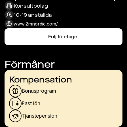
Konsultbolag
10-19 anställda
www.2mnordic.com/
Följ företaget
Förmåner
Kompensation
Bonusprogram
Fast lön
Tjänstepension