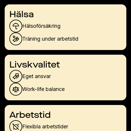
Hälsa
Hälsoförsäkring
Träning under arbetstid
Livskvalitet
Eget ansvar
Work-life balance
Arbetstid
Flexibla arbetstider