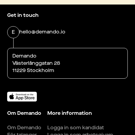
Get in touch
hello@demando.io
E
Demando
Västerlånggatan 28
11229 Stockholm
Om Demando
More information
Om Demando
Logga in som kandidat
För talanger
Logga in som arbetsgivare