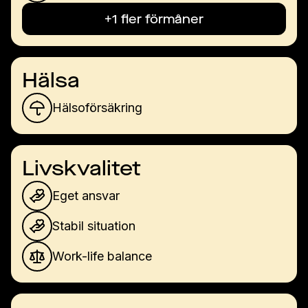
+1 fler förmåner
Hälsa
Hälsoförsäkring
Livskvalitet
Eget ansvar
Stabil situation
Work-life balance