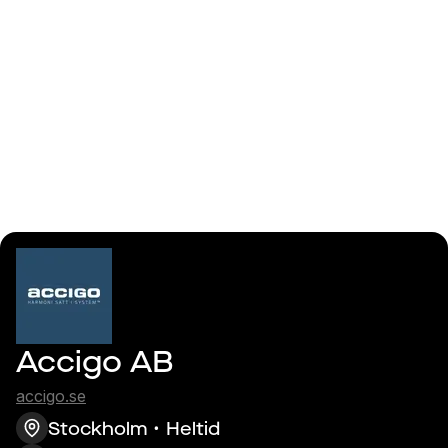
Logga in
ML/AI
Accigo AB
accigo.se
Stockholm
Heltid