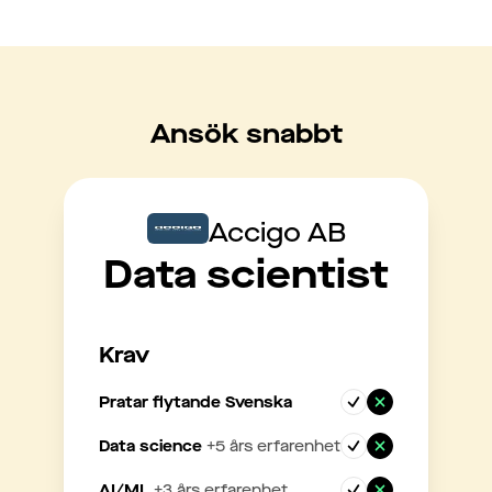
Ansök snabbt
Accigo AB
Data scientist
Krav
Pratar flytande Svenska
Data science
+
5
års erfarenhet
AI/ML
+
3
års erfarenhet