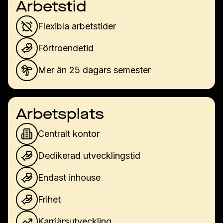
Arbetstid
Flexibla arbetstider
Förtroendetid
Mer än 25 dagars semester
Arbetsplats
Centralt kontor
Dedikerad utvecklingstid
Endast inhouse
Frihet
Karriärsutveckling