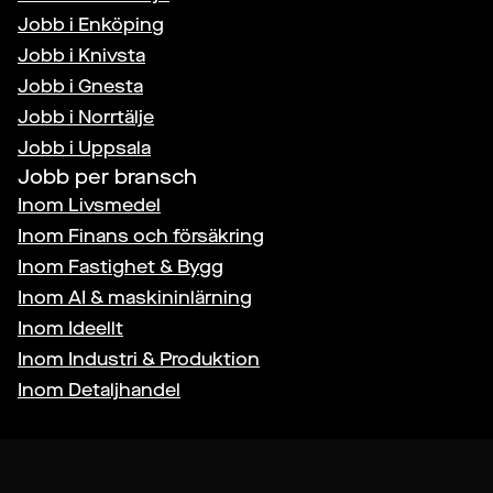
Jobb i
Enköping
Jobb i
Knivsta
Jobb i
Gnesta
Jobb i
Norrtälje
Jobb i
Uppsala
Jobb per bransch
Inom
Livsmedel
Inom
Finans och försäkring
Inom
Fastighet & Bygg
Inom
AI & maskininlärning
Inom
Ideellt
Inom
Industri & Produktion
Inom
Detaljhandel