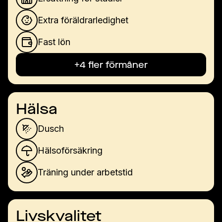
Extra föräldrarledighet
Fast lön
+4 fler förmåner
Hälsa
Dusch
Hälsoförsäkring
Träning under arbetstid
Livskvalitet