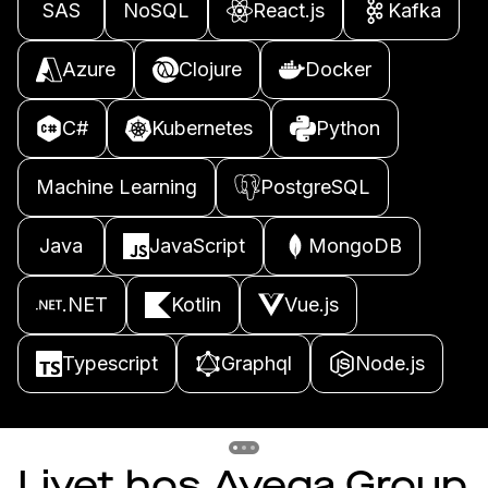
SAS
NoSQL
React.js
Kafka
Azure
Clojure
Docker
C#
Kubernetes
Python
Machine Learning
PostgreSQL
Java
JavaScript
MongoDB
.NET
Kotlin
Vue.js
Typescript
Graphql
Node.js
Previous slide
Previous slide
Previous slide
Livet hos Avega Group