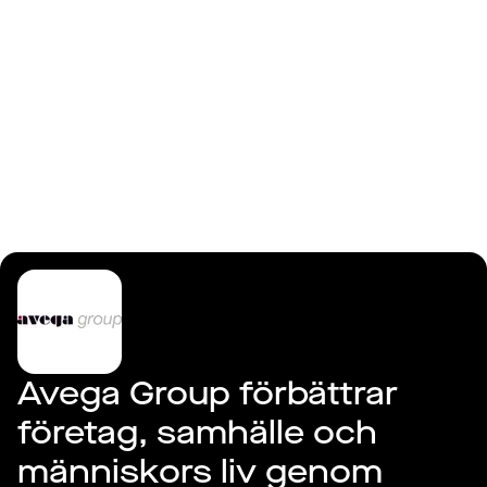
Logga in
Avega Group
Avega Group förbättrar 
företag, samhälle och 
människors liv genom 