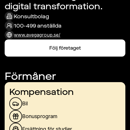
digital transformation.
Konsultbolag
100-499 anställda
www.avegagroup.se/
Följ företaget
Förmåner
Kompensation
Bil
Bonusprogram
Ersättning för studier