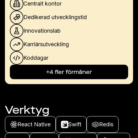
Centralt kontor
Dedikerad utvecklingstid
Innovationslab
Karriärsutveckling
Koddagar
+4 fler förmåner
Verktyg
React Native
Swift
Redis