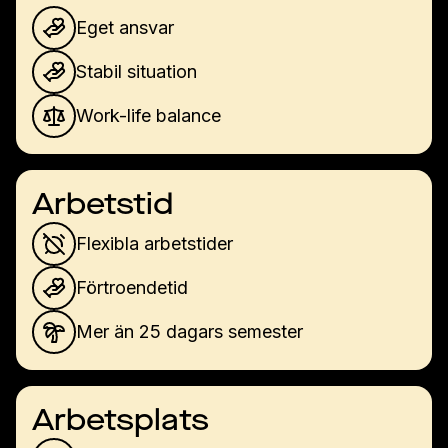
Eget ansvar
Stabil situation
Work-life balance
Arbetstid
Flexibla arbetstider
Förtroendetid
Mer än 25 dagars semester
Arbetsplats