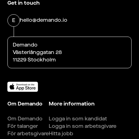
Get in touch
hello@demando.io
E
Demando
Västerlånggatan 28
11229 Stockholm
Om Demando
More information
Om Demando
Logga in som kandidat
För talanger
Logga in som arbetsgivare
För arbetsgivare
Hitta jobb