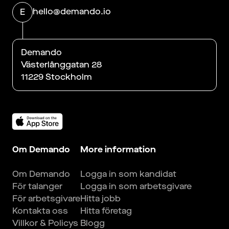
hello@demando.io
E
Demando
Västerlånggatan 28
11229 Stockholm
Om Demando
More information
Om Demando
Logga in som kandidat
För talanger
Logga in som arbetsgivare
För arbetsgivare
Hitta jobb
Kontakta oss
Hitta företag
Villkor & Policys
Blogg