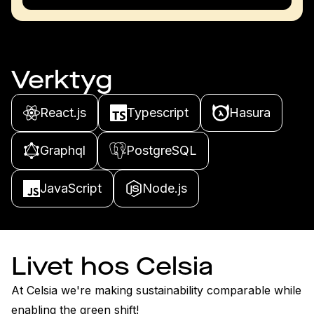
Verktyg
React.js
Typescript
Hasura
Graphql
PostgreSQL
JavaScript
Node.js
Livet hos Celsia
At Celsia we're making sustainability comparable while 
enabling the green shift!
