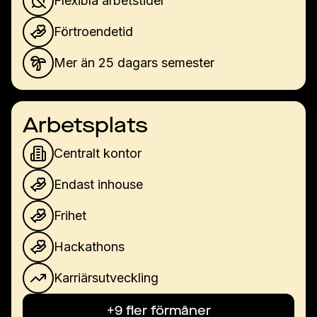
Flexibla arbetstider
Förtroendetid
Mer än 25 dagars semester
Arbetsplats
Centralt kontor
Endast inhouse
Frihet
Hackathons
Karriärsutveckling
+9 fler förmåner