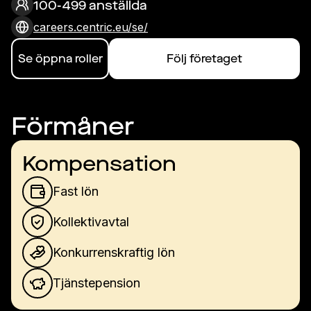
100-499 anställda
careers.centric.eu/se/
Se öppna roller
Följ företaget
Förmåner
Kompensation
Fast lön
Kollektivavtal
Konkurrenskraftig lön
Tjänstepension