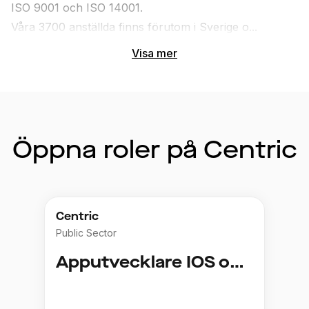
ISO 9001 och ISO 14001.
Våra 3700 anställda finns förutom i Sverige o...
Visa mer
Öppna roler på Centric
Centric
Public Sector
Apputvecklare IOS och Android