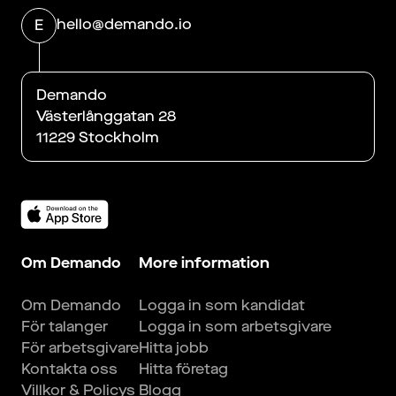
hello@demando.io
E
Demando
Västerlånggatan 28
11229 Stockholm
Om Demando
More information
Om Demando
Logga in som kandidat
För talanger
Logga in som arbetsgivare
För arbetsgivare
Hitta jobb
Kontakta oss
Hitta företag
Villkor & Policys
Blogg