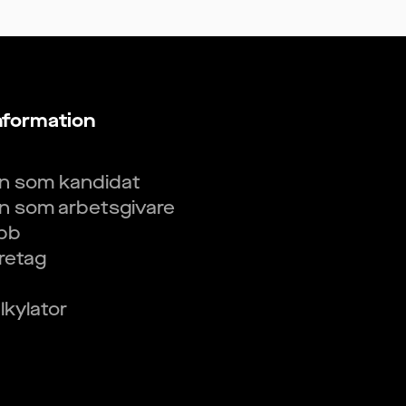
nformation
in som kandidat
in som arbetsgivare
obb
öretag
kylator