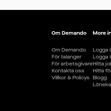
Om Demando
More i
Om Demando
Logga 
För talanger
Logga 
För arbetsgivare
Hitta j
Kontakta oss
Hitta f
Villkor & Policys
Blogg
Lönekal