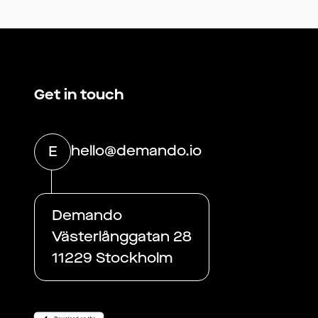
Get in touch
hello@demando.io
E
Demando
Västerlånggatan 28
11229 Stockholm