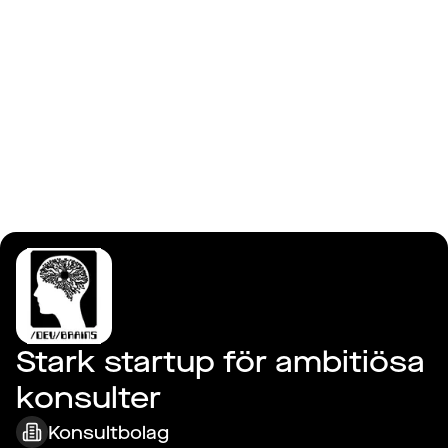
Logga in
/dev/brains
Stark startup för ambitiösa 
konsulter
Konsultbolag