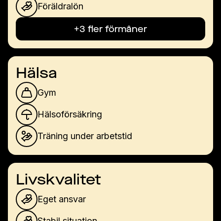
Föräldralön
+3 fler förmåner
Hälsa
Gym
Hälsoförsäkring
Träning under arbetstid
Livskvalitet
Eget ansvar
Stabil situation