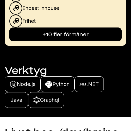
Endast inhouse
Frihet
+10 fler förmåner
Verktyg
Node.js
Python
.NET
Java
Graphql