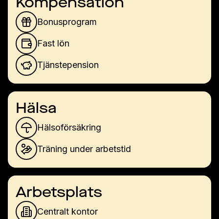
Kompensation
Bonusprogram
Fast lön
Tjänstepension
Hälsa
Hälsoförsäkring
Träning under arbetstid
Arbetsplats
Centralt kontor