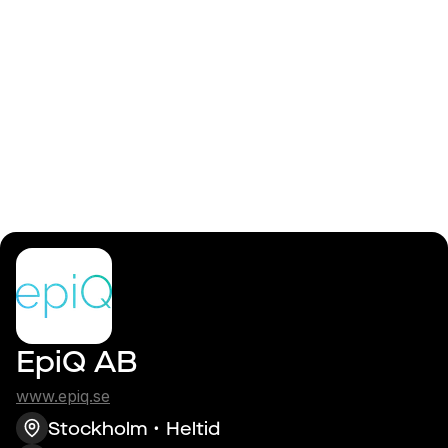
Logga in
Systemutvecklare
EpiQ AB
www.epiq.se
Stockholm
Heltid