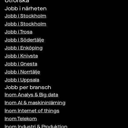
Utforska
Jobb i närheten
Jobb i
Stockholm
Jobb i
Stockholm
Jobb i
Trosa
Jobb i
Södertälje
Jobb i
Enköping
Jobb i
Knivsta
Jobb i
Gnesta
Jobb i
Norrtälje
Jobb i
Uppsala
Jobb per bransch
Inom
Analys & Big data
Inom
AI & maskininlärning
Inom
Internet of things
Inom
Telekom
Inom
Industri & Produktion