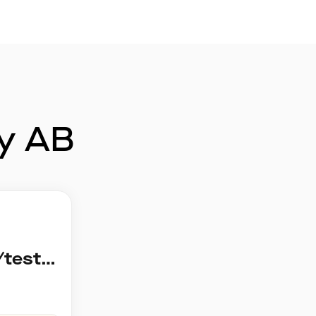
ry AB
Teknisk testare/testautomatiserare hemma i DevOps