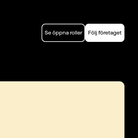
Se öppna roller
Följ företaget