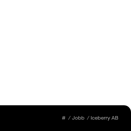
Insikter
Logga in
Registrera dig
#
/
Jobb
/
Iceberry AB