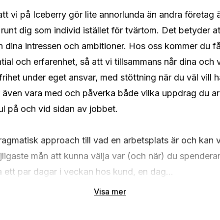
tt vi på Iceberry gör lite annorlunda än andra företag är
runt dig som individ istället för tvärtom. Det betyder at
h dina intressen och ambitioner. Hos oss kommer du få
ntial och erfarenhet, så att vi tillsammans når dina och 
rihet under eget ansvar, med stöttning när du väl vill 
även vara med och påverka både vilka uppdrag du arb
kul på och vid sidan av jobbet.

pragmatisk approach till vad en arbetsplats är och kan 
igaste mån att kunna välja var (och när) du spenderar d
ba ett par dagar i veckan hos kund, en dag...
Visa mer