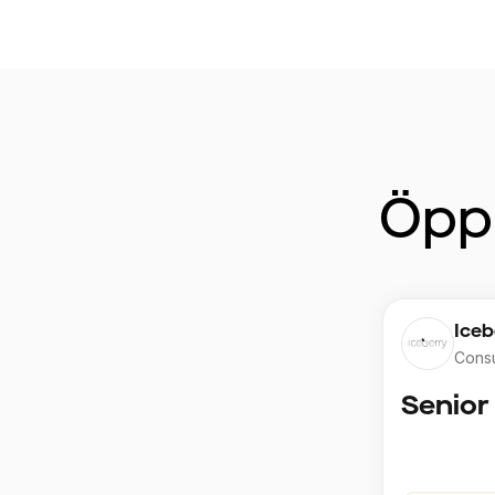
Öppn
Iceb
Consu