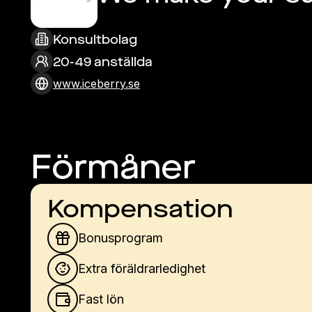
Konsultbolag
20-49 anställda
www.iceberry.se
Förmåner
Kompensation
Bonusprogram
Extra föräldrarledighet
Fast lön