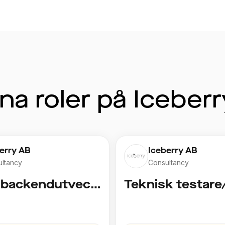
a roler på Iceber
erry AB
Iceberry AB
ltancy
Consultancy
Senior backendutvecklare, kanske har du erfarenhet av utveckling mot molntjänster?