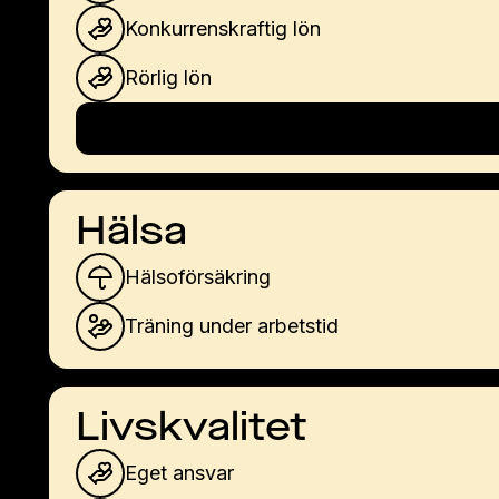
Konkurrenskraftig lön
Rörlig lön
Hälsa
Hälsoförsäkring
Träning under arbetstid
Livskvalitet
Eget ansvar