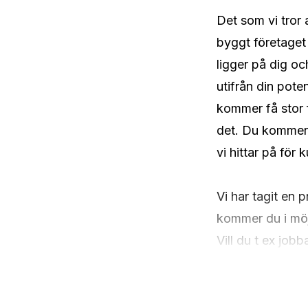
Det som vi tror a
byggt företaget 
ligger på dig oc
utifrån din pote
kommer få stor f
det. Du kommer 
vi hittar på för 
Vi har tagit en 
kommer du i möjl
Vill du t ex job