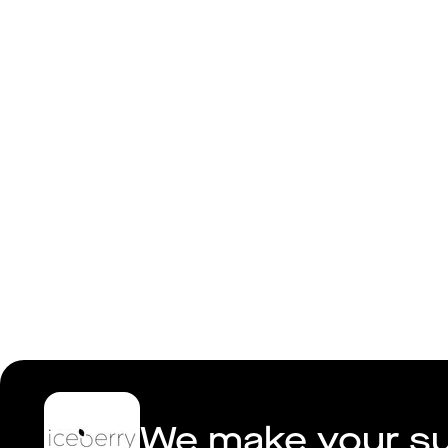
Iceberry A
We make your su