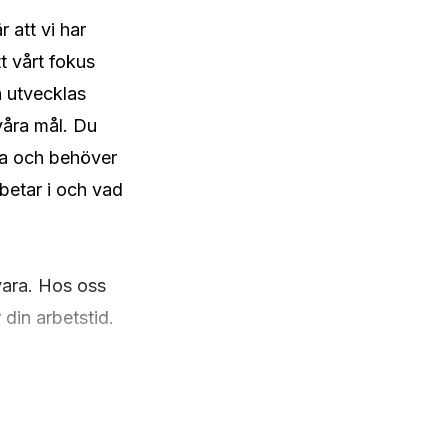
 att vi har 
t vårt fokus 
 utvecklas 
våra mål. Du 
ha och behöver 
etar i och vad 
vara. Hos oss 
in arbetstid. 