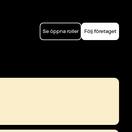
Se öppna roller
Följ företaget