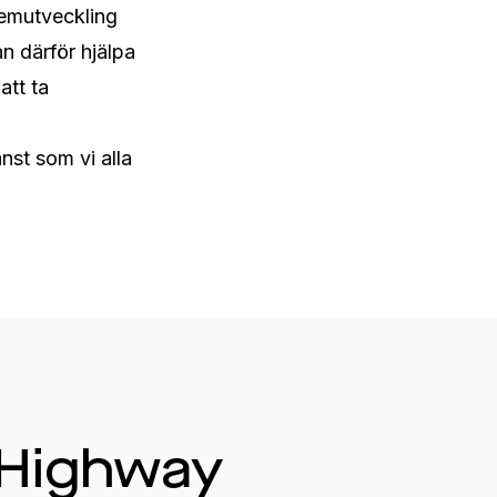
emutveckling 
 därför hjälpa 
tt ta 
st som vi alla 
 Highway