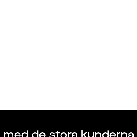
Talang
Arbetsgivare
 Highway
get med de stora kunderna