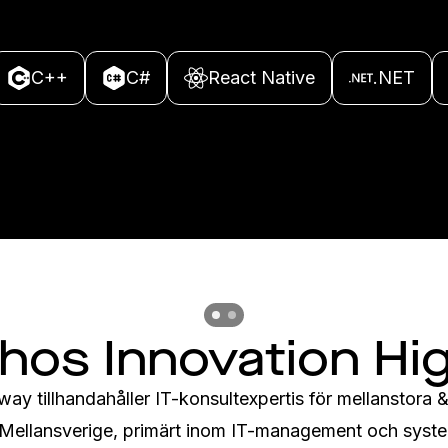
C++
C#
React Native
.NET
Previous slide
Previous slide
 hos Innovation H
ay tillhandahåller IT-konsultexpertis för mellanstora & 
i Mellansverige, primärt inom IT-management och syste