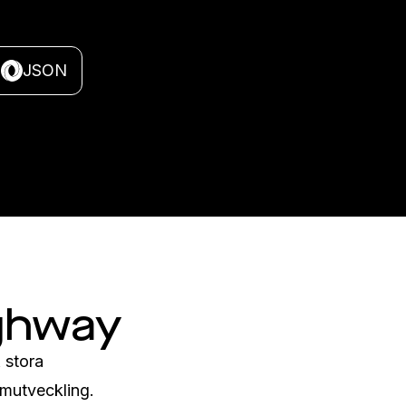
JSON
ighway
stora 
mutveckling. 