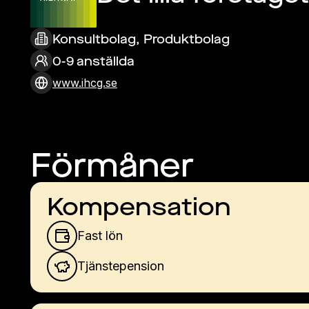
Konsultbolag, Produktbolag
0-9 anställda
www.ihcg.se
Förmåner
Kompensation
Fast lön
Tjänstepension