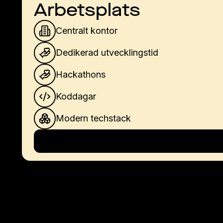
Arbetsplats
Centralt kontor
Dedikerad utvecklingstid
Hackathons
Koddagar
Modern techstack