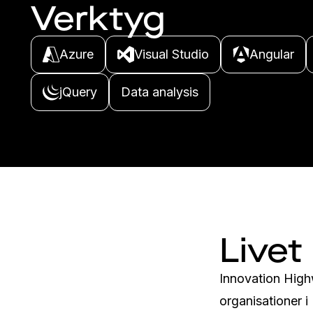
Verktyg
Azure
Visual Studio
Angular
jQuery
Data analysis
Livet
Innovation Highw
organisationer 