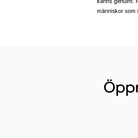
känns genuint. F
människor som f
Öppn