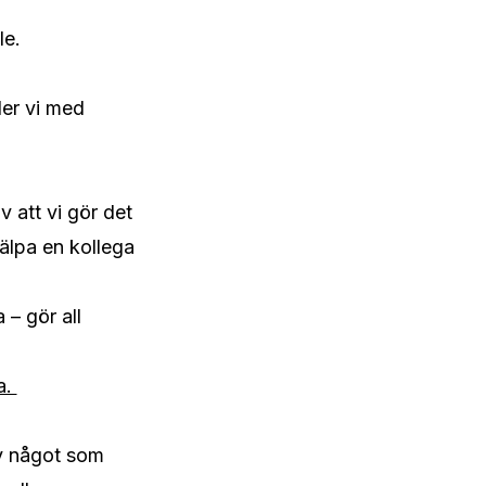
le. 
er vi med 
 att vi gör det 
jälpa en kollega 
– gör all 
. 
v något som 