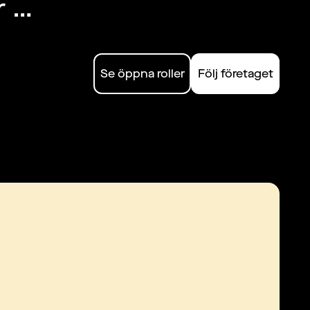
 
Se öppna roller
Följ företaget