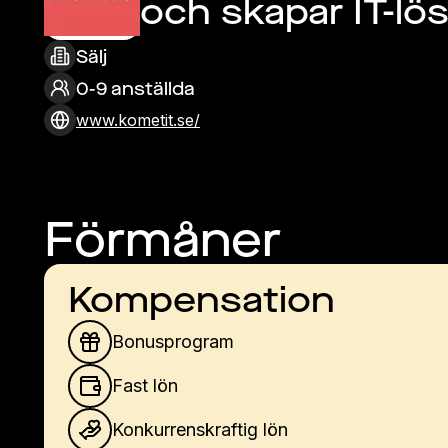
och skapar IT-lö
skillnad. 
Sälj
0-9 anställda
www.kometit.se/
Förmåner
Kompensation
Bonusprogram
Fast lön
Konkurrenskraftig lön