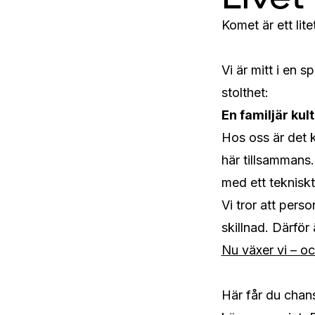
Komet är ett lite
Vi är mitt i en 
stolthet: 
En familjär kul
Hos oss är det k
här tillsammans. 
med ett teknisk
Vi tror att pers
skillnad. Därför 
Nu växer vi – oc
Här får du chan