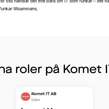
ör oss handlar det inte bara om IT som funkar – det ha
unkar tillsammans.
a roler på Komet 
Komet IT AB
Sales