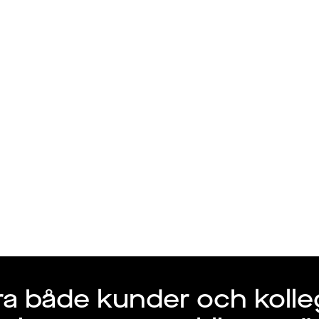
Talang
Arbetsgivare
AB
ra både kunder och kolleg