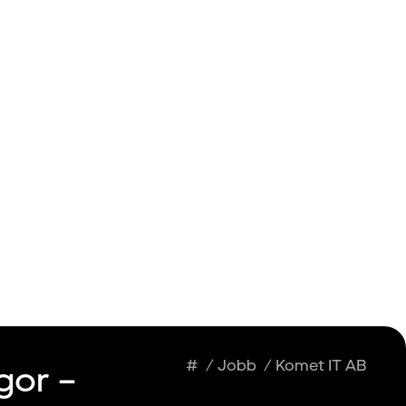
Insikter
Logga in
Registrera dig
#
/
Jobb
/
Komet IT AB
or – 