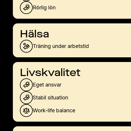
Rörlig lön
Hälsa
Träning under arbetstid
Livskvalitet
Eget ansvar
Stabil situation
Work-life balance