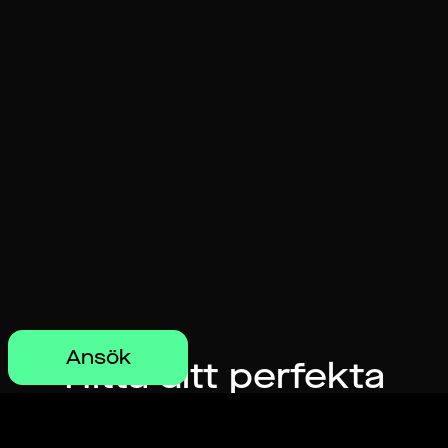
Ansök
Hitta ditt perfekta
jobb