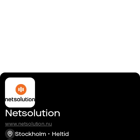
Logga in
.Net och
Episerverutvecklare
Netsolution
www.netsolution.nu
Stockholm
Heltid