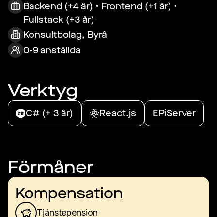
Backend (+4 år) • Frontend (+1 år) •
Fullstack (+3 år)
Konsultbolag, Byrå
0-9 anställda
Verktyg
C# (+ 3 år)
React.js
EPiServer
Förmåner
Kompensation
Tjänstepension