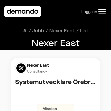
Logga in
#
/
Jobb
/
Nexer East
/
List
Nexer East
Nexer East
Consultancy
Systemutvecklare Örebro, 2år+
Mission