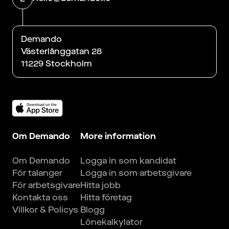
Demando
Västerlånggatan 28
11229 Stockholm
Om Demando
More information
Om Demando
Logga in som kandidat
För talanger
Logga in som arbetsgivare
För arbetsgivare
Hitta jobb
Kontakta oss
Hitta företag
Villkor & Policys
Blogg
Lönekalkylator