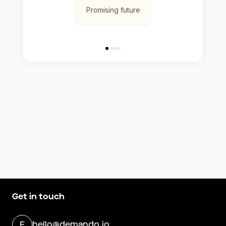
Promising future
Get in touch
hello@demando.io
E