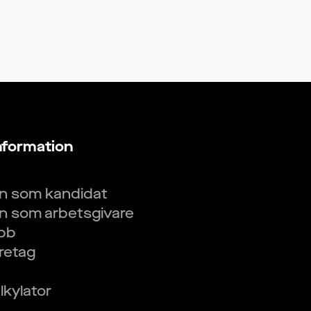
nformation
in som kandidat
in som arbetsgivare
obb
öretag
kylator