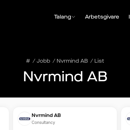
Talang
Arbetsgivare
#
/
Jobb
/
Nvrmind AB
/
List
Nvrmind AB
Nvrmind AB
Consultancy