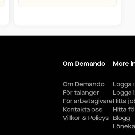
Om Demando
More i
Om Demando
Logga 
För talanger
Logga 
För arbetsgivare
Hitta j
Kontakta oss
Hitta f
Villkor & Policys
Blogg
Lönekal