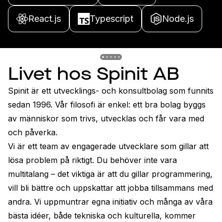
React.js
Typescript
Node.js
Previous slide
Previous slide
Previous slide
Previous slide
Previous slide
Livet hos Spinit AB
Spinit är ett utvecklings- och konsultbolag som funnits 
sedan 1996. Vår filosofi är enkel: ett bra bolag byggs 
av människor som trivs, utvecklas och får vara med 
och påverka.
Vi är ett team av engagerade utvecklare som gillar att 
lösa problem på riktigt. Du behöver inte vara 
multitalang – det viktiga är att du gillar programmering, 
vill bli bättre och uppskattar att jobba tillsammans med 
andra. Vi uppmuntrar egna initiativ och många av våra 
bästa idéer, både tekniska och kulturella, kommer 