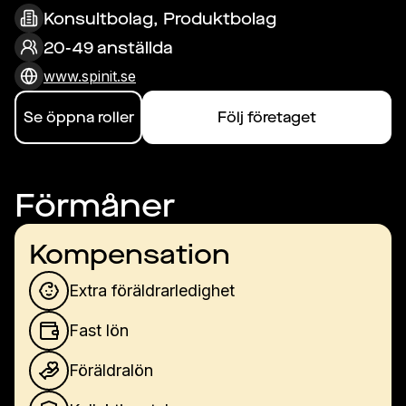
Konsultbolag, Produktbolag
20-49 anställda
www.spinit.se
Se öppna roller
Följ företaget
Förmåner
Kompensation
Extra föräldrarledighet
Fast lön
Föräldralön