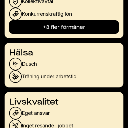
Kollektivavtal
Konkurrenskraftig lön
+3 fler förmåner
Hälsa
Dusch
Träning under arbetstid
Livskvalitet
Eget ansvar
Inget resande i jobbet