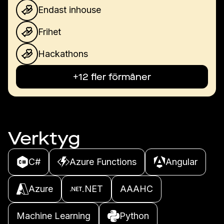
Endast inhouse
Frihet
Hackathons
+12 fler förmåner
Verktyg
C#
Azure Functions
Angular
Azure
.NET
AAAHC
Machine Learning
Python