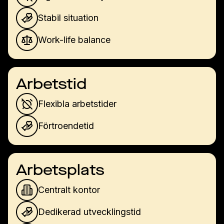
Stabil situation
Work-life balance
Arbetstid
Flexibla arbetstider
Förtroendetid
Arbetsplats
Centralt kontor
Dedikerad utvecklingstid