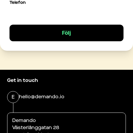
Telefon
Följ
Get in touch
hello@demando.io
E
Demando
Västerlånggatan 28