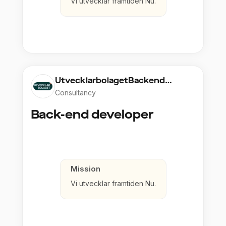
Vi utvecklar framtiden Nu.
UtvecklarbolagetBackend
StockholmAB
Consultancy
Back-end developer
Mission
Vi utvecklar framtiden Nu.