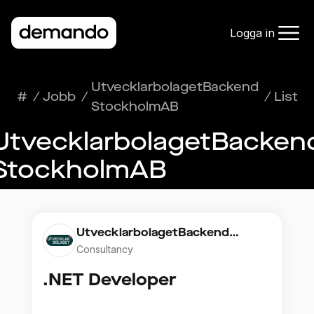
Logga in
UtvecklarbolagetBackend
#
/
Jobb
/
/
List
StockholmAB
UtvecklarbolagetBacken
StockholmAB
UtvecklarbolagetBackend
StockholmAB
Consultancy
.NET Developer