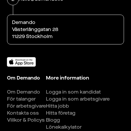
Demando
Västerlånggatan 28
11229 Stockholm
Om Demando
More information
Om Demando
Logga in som kandidat
För talanger
Logga in som arbetsgivare
För arbetsgivare
Hitta jobb
Kontakta oss
Hitta företag
Villkor & Policys
Blogg
Lönekalkylator