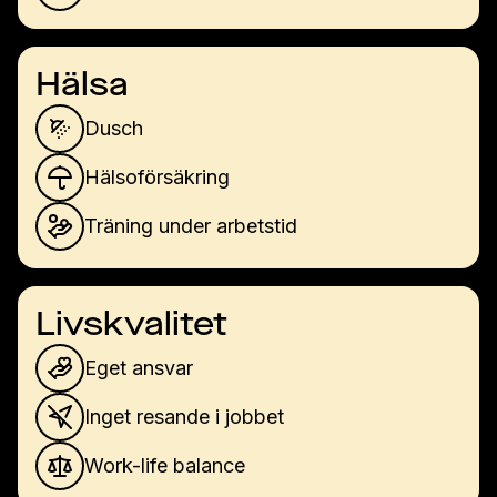
Hälsa
Dusch
Hälsoförsäkring
Träning under arbetstid
Livskvalitet
Eget ansvar
Inget resande i jobbet
Work-life balance