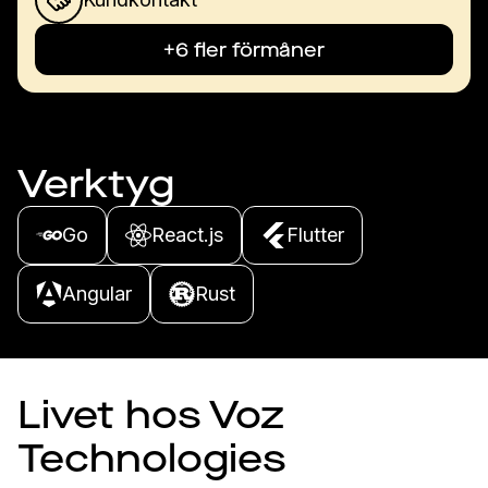
+6 fler förmåner
Verktyg
Go
React.js
Flutter
Angular
Rust
Livet hos Voz
Technologies