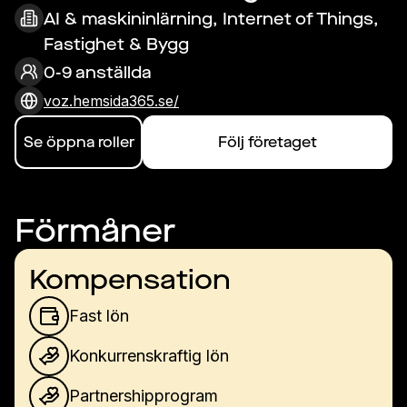
AI & maskininlärning, Internet of Things,
Fastighet & Bygg
0-9 anställda
voz.hemsida365.se/
Se öppna roller
Följ företaget
Förmåner
Kompensation
Fast lön
Konkurrenskraftig lön
Partnershipprogram