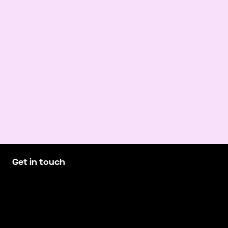
Get in touch
hello@demando.io
E