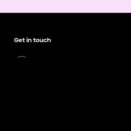
Get in touch
hello@demando.io
E
Demando
Västerlånggatan 28
11229 Stockholm