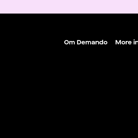
Om Demando
More i
Om Demando
Logga 
För talanger
Logga 
För arbetsgivare
Hitta j
Kontakta oss
Hitta f
Villkor & Policys
Blogg
Lönekal