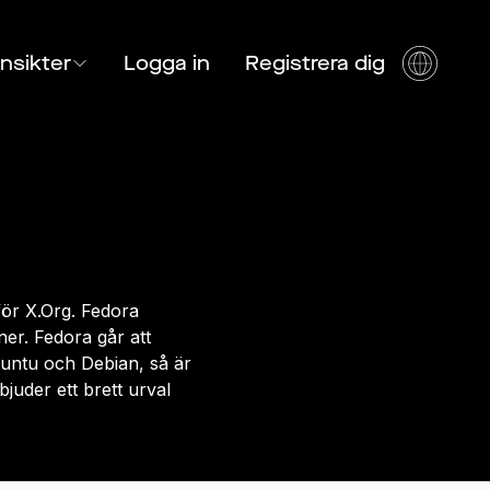
Insikter
Logga in
Registrera dig
för X.Org. Fedora
er. Fedora går att
untu och Debian, så är
juder ett brett urval