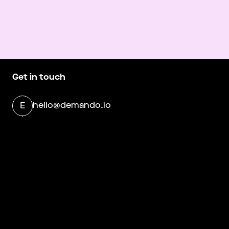
Get in touch
hello@demando.io
E
Demando
Västerlånggatan 28
11229 Stockholm