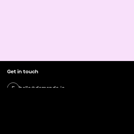
Get in touch
hello@demando.io
E
Demando
Västerlånggatan 28
11229 Stockholm