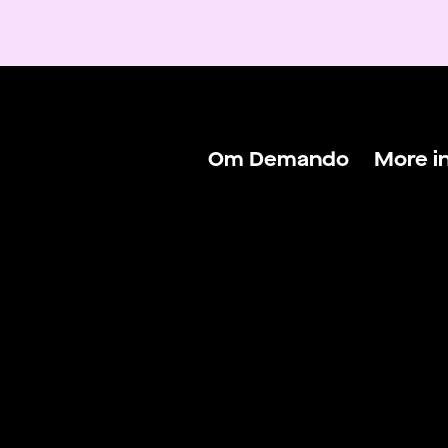
Om Demando
More i
Om Demando
Logga 
För talanger
Logga 
För arbetsgivare
Hitta j
Kontakta oss
Hitta f
Villkor & Policys
Blogg
Lönekal