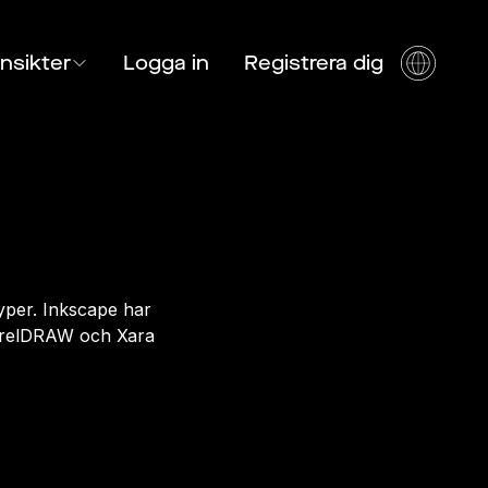
Insikter
Logga in
Registrera dig
typer. Inkscape har
CorelDRAW och Xara