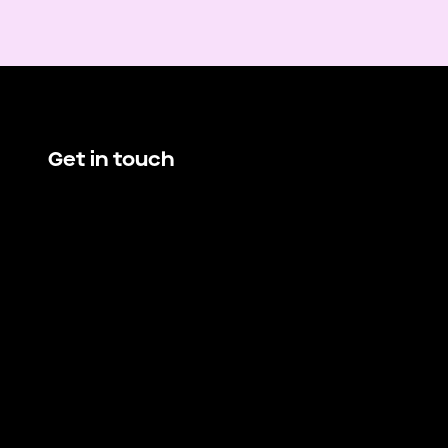
Get in touch
hello@demando.io
E
Demando
Västerlånggatan 28
11229 Stockholm