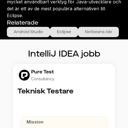
mycket användbart verktyg för Java-utvecklare och
det är ett av de mest populära alternativen till
Eclipse.
Relaterade
Android Studio
Eclipse
Netbeans Ide
IntelliJ IDEA
jobb
Pure Test
Consultancy
Teknisk Testare
Mission