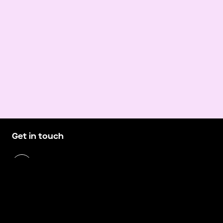
Get in touch
hello@demando.io
E
Demando
Västerlånggatan 28