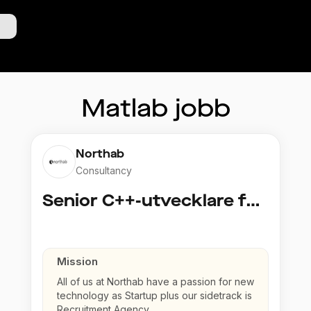
Matlab
jobb
Northab
Consultancy
Senior C++-utvecklare för uppdrag hos Volvo
Mission
All of us at Northab have a passion for new
technology as Startup plus our sidetrack is
Recruitment Agency