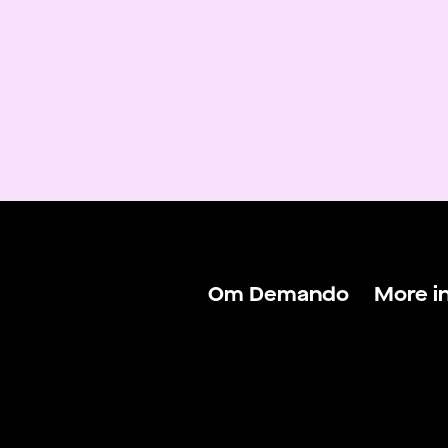
Om Demando
More i
Om Demando
Logga 
För talanger
Logga 
För arbetsgivare
Hitta j
Kontakta oss
Hitta f