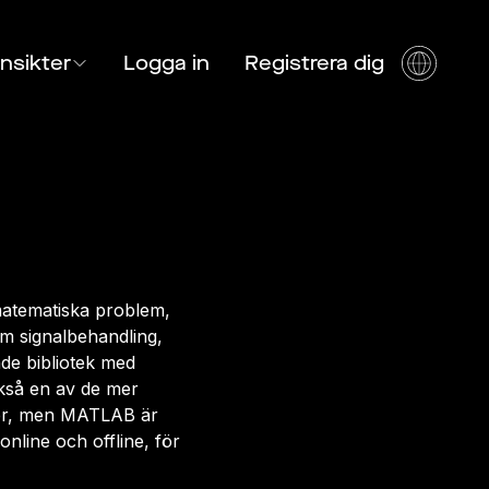
Insikter
Logga in
Registrera dig
 matematiska problem,
m signalbehandling,
de bibliotek med
ckså en av de mer
ker, men MATLAB är
online och offline, för