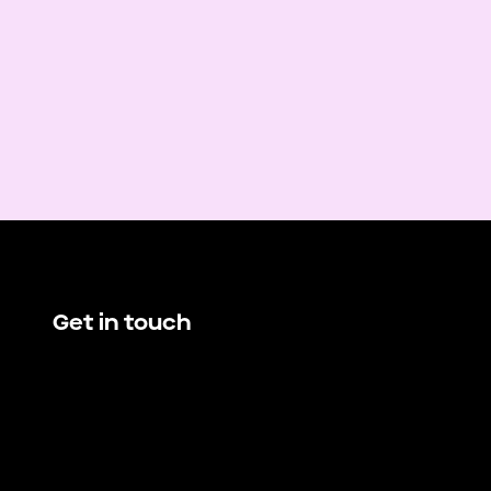
Get in touch
hello@demando.io
E