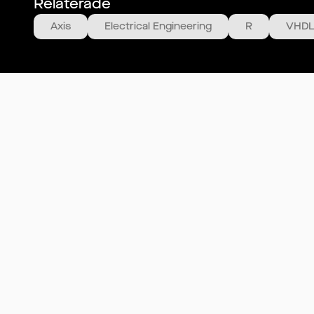
Relaterade
Axis
Electrical Engineering
R
VHDL