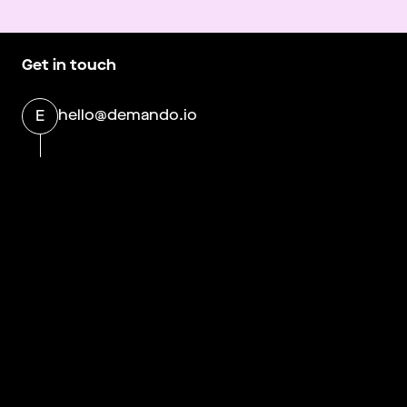
Get in touch
hello@demando.io
E
Demando
Västerlånggatan 28
11229 Stockholm
Om Demando
More information
Om Demando
Logga in som kandidat