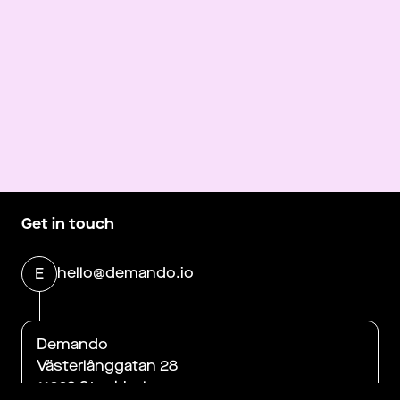
Get in touch
hello@demando.io
E
Demando
Västerlånggatan 28
11229 Stockholm