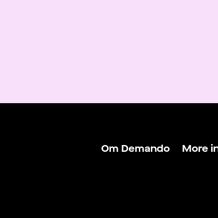
Om Demando
More i
Om Demando
Logga 
För talanger
Logga 
För arbetsgivare
Hitta j