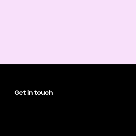
Get in touch
hello@demando.io
E