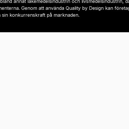
m bland annat läkemedelsindustrin och livsmedelsindustrin, d
menterna. Genom att använda Quality by Design kan företag
ka sin konkurrenskraft på marknaden.