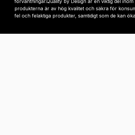
förväntningar.Quality by Design är en viktig del ino
produkterna är av hög kvalitet och säkra för konsu
fel och felaktiga produkter, samtidigt som de kan ö