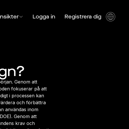
Insikter
Logga in
Registrera dig
ign?
början. Genom att
toden fokuserar på att
idigt i processen kan
värdera och förbättra
kan användas inom
(DOE). Genom att
kundens krav och